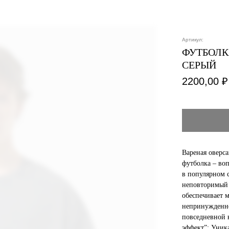
Артикул:
ФУТБОЛК
СЕРЫЙ
2200,00
₽
Вареная оверса
футболка – во
в популярном 
неповторимый 
обеспечивает 
непринужденно
повседневной 
эффект”: Уник