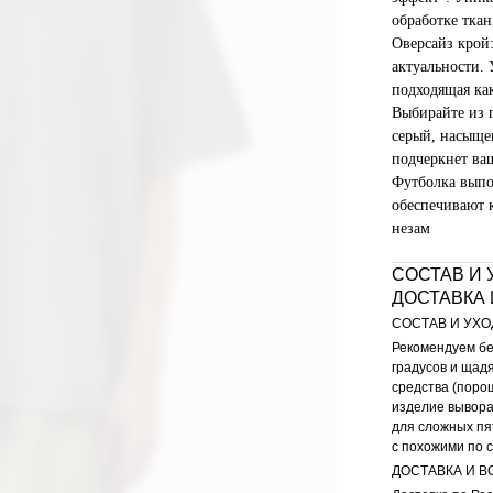
обработке тка
Оверсайз крой
актуальности. 
подходящая ка
Выбирайте из 
серый, насыще
подчеркнет ва
Футболка выпо
обеспечивают к
незам
СОСТАВ И 
ДОСТАВКА 
СОСТАВ И УХО
Рекомендуем бе
градусов и щад
средства (порош
изделие вывора
для сложных пя
с похожими по с
ДОСТАВКА И В