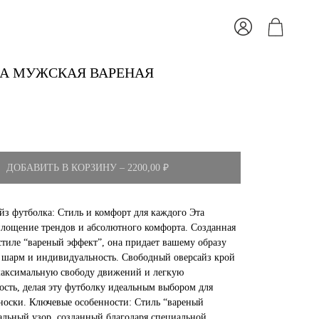
А МУЖСКАЯ ВАРЕНАЯ
ДОБАВИТЬ В КОРЗИНУ – 2200,00 ₽
йз футболка: Стиль и комфорт для каждого Эта
площение трендов и абсолютного комфорта. Созданная
стиле “вареный эффект”, она придает вашему образу
шарм и индивидуальность. Свободный оверсайз крой
максимальную свободу движений и легкую
сть, делая эту футболку идеальным выбором для
носки. Ключевые особенности: Стиль “вареный
альный узор, созданный благодаря специальной