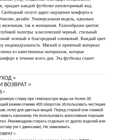
ни, придает каждой футболке неповторимый вид.
: Свободный силуэт дарит ощущение комфорта и
Унисекс дизайн: Универсальная модель, идеально
к мужчинам, так и женщинам. Разнообразие цветов:
глубокой палитры: классический черный, стильный
нный зеленый и благородный оливковый. Каждый цвет
шу индивидуальность. Мягкий и приятный материал:
лнена из качественных материалов, которые
омфорт в течение всего дня. Эта футболка станет
УХОД >
И ВОЗВРАТ >
Д >
режную стирку при температуре воды не более 30
ящий режим отжима 400 оборотов. Использовать чистящие
ки, гели) для цветных вещей. Перед стиркой или глажкой
чивать наизнанку. Не использовать агрессивные порошки
тен. Рекомендуем стирать отдельно от других изделий или
оставу (не с джинсами). Не замачивать.
ОЗВРАТ >