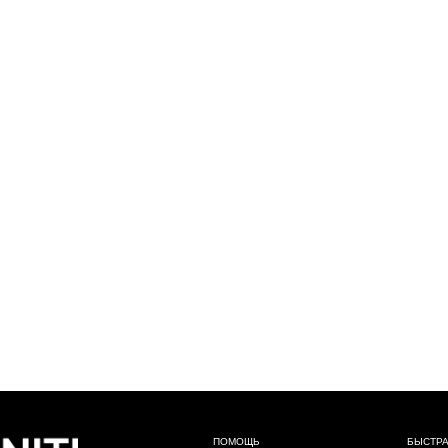
ПОМОЩЬ
БЫСТРАЯ СВЯЗЬ
Оплата
+7 495 640 01 33
 STORY
Доставка
ТЕЛЕГРАММ
Обмен и возврат
MAX