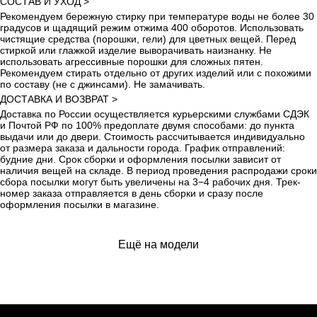
СОСТАВ И УХОД >
Рекомендуем бережную стирку при температуре воды не более 30
градусов и щадящий режим отжима 400 оборотов. Использовать
чистящие средства (порошки, гели) для цветных вещей. Перед
стиркой или глажкой изделие выворачивать наизнанку. Не
использовать агрессивные порошки для сложных пятен.
Рекомендуем стирать отдельно от других изделий или с похожими
по составу (не с джинсами). Не замачивать.
ДОСТАВКА И ВОЗВРАТ >
Доставка по России осуществляется курьерскими службами СДЭК
и Почтой РФ по 100% предоплате двумя способами: до пункта
выдачи или до двери. Стоимость рассчитывается индивидуально
от размера заказа и дальности города. График отправлений:
будние дни. Срок сборки и оформления посылки зависит от
наличия вещей на складе. В период проведения распродажи сроки
сбора посылки могут быть увеличены на 3−4 рабочих дня. Трек-
номер заказа отправляется в день сборки и сразу после
оформления посылки в магазине.
БЫСТРАЯ СВЯЗЬ
Ещё на модели
+7 495 640 01 33
ТЕЛЕГРАММ
MAX
ПОМОЩЬ