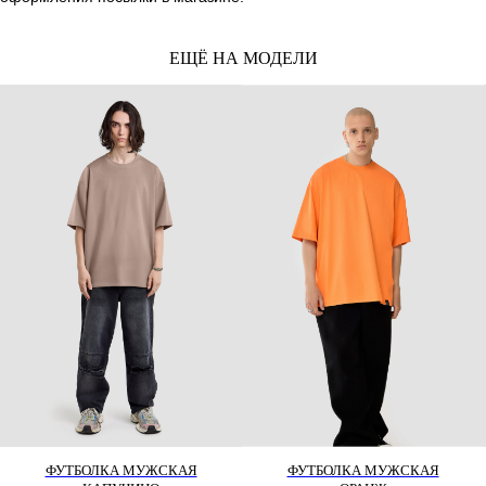
ЕЩЁ НА МОДЕЛИ
БЫСТРАЯ СВЯЗЬ
+7 495 640 01 33
ТЕЛЕГРАММ
MAX
ПОМОЩЬ
Оплата
Доставка
ФУТБОЛКА МУЖСКАЯ
ФУТБОЛКА МУЖСКАЯ