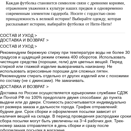
Каждая футболка становится символом связи с древними корнями,
отражением уважения к культуре наших предков и одновременно
современным элементом гардероба. Носите с гордостью свою
принадлежность к великой истории! Выбирайте одежду, которая
рассказывает историю, выбирайте футболки от Нити-Нити!
СОСТАВ И УХОД >
ДОСТАВКА И ВОЗВРАТ >
СОСТАВ И УХОД >
Рекомендуем бережную стирку при температуре воды не более 30
градусов и щадящий режим отжима 400 оборотов. Использовать
чистящие средства (порошки, гели) для цветных вещей. Перед
стиркой или глажкой изделие выворачивать наизнанку. Не
использовать агрессивные порошки для сложных пятен.
Рекомендуем стирать отдельно от других изделий или с похожими
по составу (не с джинсами). Не замачивать.
ДОСТАВКА И ВОЗВРАТ >
Доставка по России осуществляется курьерскими службами СДЭК
и Почтой РФ по 100% предоплате двумя способами: до пункта
выдачи или до двери. Стоимость рассчитывается индивидуально
от размера заказа и дальности города. График отправлений:
будние дни. Срок сборки и оформления посылки зависит от
наличия вещей на складе. В период проведения распродажи сроки
сбора посылки могут быть увеличены на 3−4 рабочих дня. Трек-
номер заказа отправляется в день сборки и сразу после
оформления посылки в магазине.