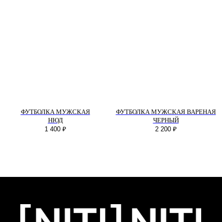
БЫСТРАЯ СВЯЗЬ
+7 495 640 01 33
ТЕЛЕГРАММ
MAX
ПОМОЩЬ
ФУТБОЛКА МУЖСКАЯ
ФУТБОЛКА МУЖСКАЯ ВАРЕНАЯ
Оплата
НЮД
ЧЕРНЫЙ
1 400
₽
2 200
₽
Доставка
Обмен и возврат
КОМПАНИЯ
О компании
Политика конфиденциальности