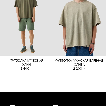
БЫСТРАЯ СВЯЗЬ
+7 495 640 01 33
ТЕЛЕГРАММ
MAX
ПОМОЩЬ
ФУТБОЛКА МУЖСКАЯ
ФУТБОЛКА МУЖСКАЯ ВАРЕНАЯ
Оплата
ХАКИ
ОЛИВА
Доставка
1 400
2 200
₽
₽
Обмен и возврат
КОМПАНИЯ
О компании
Политика конфиденциальности