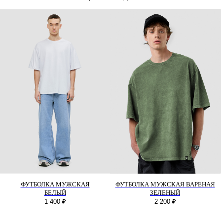
БЫСТРАЯ СВЯЗЬ
+7 495 640 01 33
ТЕЛЕГРАММ
MAX
ПОМОЩЬ
Оплата
ФУТБОЛКА МУЖСКАЯ
ФУТБОЛКА МУЖСКАЯ ВАРЕНАЯ
Доставка
БЕЛЫЙ
ЗЕЛЕНЫЙ
Обмен и возврат
1 400
₽
2 200
₽
КОМПАНИЯ