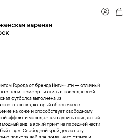
женская вареная
рск
ОБАВИТЬ В КОРЗИНУ – 2600,00 ₽
интом Города от бренда Нити-Нити — отличный
, кто ценит комфорт и стиль в повседневной
нская футболка выполнена из
енного хлопка, который обеспечивает
ение на коже и способствует свободному
ный эффект и молодежная надпись придают ей
 модный вид, а яркий принт на передней части
бый шарм. Свободный крой делает эту
льно подходящей для домашнего отдыха и