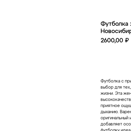
Футболка 
Новосиби
2600,00
₽
Д
Футболка с пр
выбор для тех
жизни. Эта же
высококачеств
приятное ощущ
дыханию. Варе
оригинальный и
добавляет осо
футболку идеа