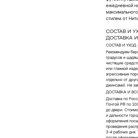
ежедневной но
максимального
стилем от Нити
СОСТАВ И У
ДОСТАВКА И
СОСТАВ И УХОД 
Рекомендуем бер
градусов и щадя
чистящие средств
или глажкой изде
агрессивные пор
отдельно от друг
джинсами). Не за
ДОСТАВКА И ВОЗ
Доставка по Рос
Почтой РФ по 100
до двери. Стоимо
и дальности горо
оформления посыл
проведения расп
3−4 рабочих дня.