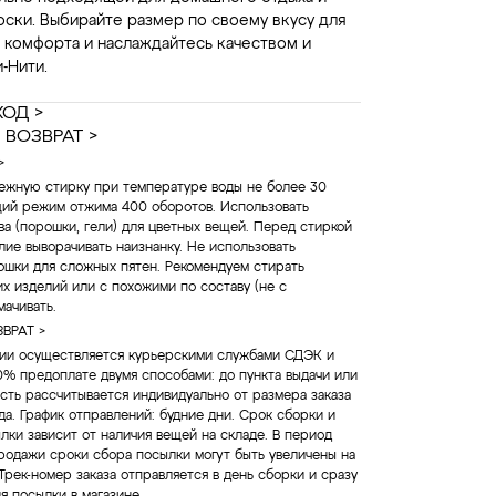
ски. Выбирайте размер по своему вкусу для
 комфорта и наслаждайтесь качеством и
-Нити.
ХОД >
 ВОЗВРАТ >
>
ежную стирку при температуре воды не более 30
щий режим отжима 400 оборотов. Использовать
а (порошки, гели) для цветных вещей. Перед стиркой
лие выворачивать наизнанку. Не использовать
ошки для сложных пятен. Рекомендуем стирать
их изделий или с похожими по составу (не с
мачивать.
ВРАТ >
сии осуществляется курьерскими службами СДЭК и
% предоплате двумя способами: до пункта выдачи или
сть рассчитывается индивидуально от размера заказа
да. График отправлений: будние дни. Срок сборки и
ки зависит от наличия вещей на складе. В период
родажи сроки сбора посылки могут быть увеличены на
 Трек-номер заказа отправляется в день сборки и сразу