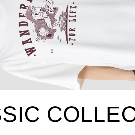
IC COLLECTI
И ЧЕСТНЫЕ ЭМОЦИИ. УСТАЛОСТЬ И ВДОХНОВЕНИЕ, ХАОС И СПОКОЙСТВИЕ. ЗДЕСЬ
ГЕРОИ ЖИВУТ В КОРОТКИХ ФРАЗАХ И НАСТРОЕНИЯХ.
ПОМОЩЬ
БЫСТРАЯ СВЯЗЬ
Оплата
+7 495 640 01 33
 STORY
Доставка
ТЕЛЕГРАММ
Обмен и возврат
MAX