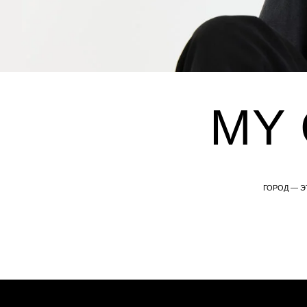
MY C
ГОРОД — ЭТО НЕ ТО
EVERY STITCH TELLS A