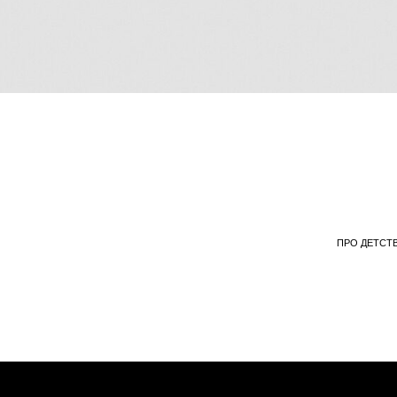
F
ПРО ДЕТСТВО, ЗНАК
КА
EVERY STITCH TELLS A